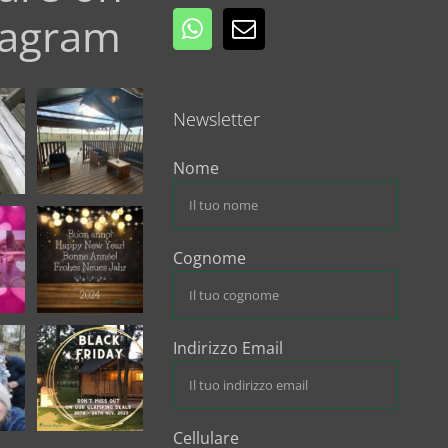
tagram
Newsletter
sso
BOOK YOUR
tura:
HOLIDAY
l
...
GATEWAY AT
TENUTA REGINA
...
Nome
0
11
0
E AIR
Tanti Auguri a tutti
voi!
Cognome
Che il nuovo
...
ta
...
7
0
0
Indirizzo Email
 e
BLACK FRIDAY
uovo
Ottieni il 20% sul
tuo
...
5
1
2
Cellulare