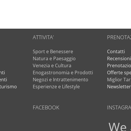
ATTIVITA’
PRENOTA
Sport e Benessere
Contatti
Natura e Paesaggio
Recension
Venezia e Cultura
Prenotazio
ti
Enogastronomia e Prodotti
Offerte spe
nti
Negozi e Intrattenimento
Miglior Tar
iturismo
Esperienze e Lifestyle
Newslette
FACEBOOK
INSTAGR
We 