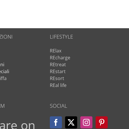
ZIONI
LIFESTYLE
RElax
i
REcharge
ni
REtreat
ciali
REstart
iffa
REsort
r
REal life
AM
SOCIAL
are on