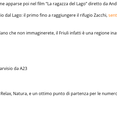
ene apparse poi nel film “La ragazza del Lago” diretto da And
o dal Lago: il primo fino a raggiungere il rifugio Zacchi,
sent
ulano che non immaginerete, il Friuli infatti è una regione i
arvisio
da
A23
Relax, Natura, e un ottimo punto di partenza per le numerosi