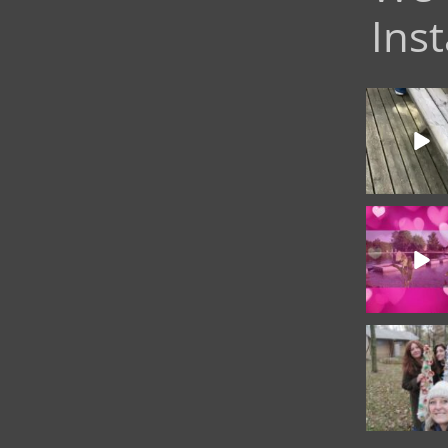
Ins
Quando il lu
incontra la na
benvenuti ne
17
LOVE IS IN TH
Amici di Tenu
7
Buon Natale
Felice Anno N
...
18