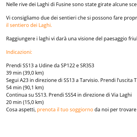
Nelle rive dei Laghi di Fusine sono state girate alcune sc
Vi consigliamo due dei sentieri che si possono fare propri
il sentiero dei Laghi.
Raggiungere i laghi vi darà una visione del paesaggio fri
Indicazioni:
Prendi
SS13
a
Udine
da
SP122
e
SR353
39 min (39,0 km)
Segui
A23
in direzione di
SS13
a
Tarvisio
. Prendi l’uscita
T
54 min (90,1 km)
Continua su
SS13
. Prendi
SS54
in direzione di
Via Laghi
20 min (15,0 km)
Cosa aspetti,
prenota il tuo soggiorno
da noi per trovare 