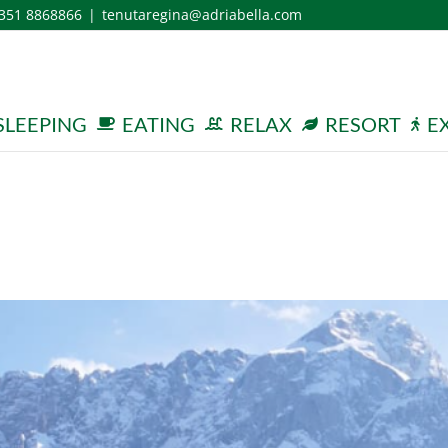
 351 8868866
|
tenutaregina@adriabella.com
SLEEPING
EATING
RELAX
RESORT
E
rsione nei Laghi d