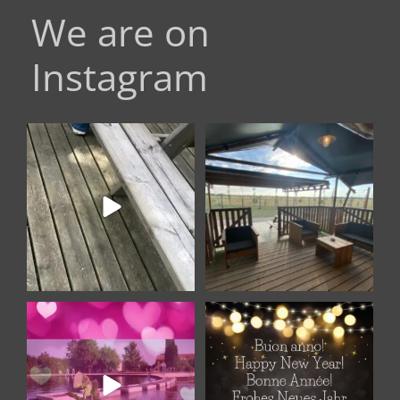
We are on
Instagram
Quando il lusso incontra la
BOOK YOUR HOLIDAY GATEWAY
natura: benvenuti nel
...
AT TENUTA REGINA
...
17
0
11
0
LOVE IS IN THE AIR
Tanti Auguri a tutti voi!
Che il nuovo
...
Amici di Tenuta
...
7
0
7
0