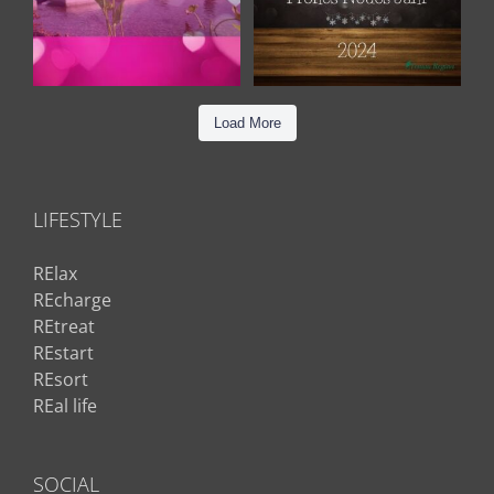
Load More
LIFESTYLE
RElax
REcharge
REtreat
REstart
REsort
REal life
SOCIAL