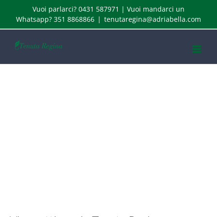
Skip
Vuoi parlarci? 0431 587971 | Vuoi mandarci un
to
Whatsapp? 351 8868866
|
tenutaregina@adriabella.com
content
Vi aspettiamo in
Tenuta Regina a
partire dal 10
Giugno 2020
View
Larger