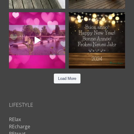
LOVE IS IN THE AIR
Tanti Auguri a tutti voi!
Che il nuovo
...
Amici di Tenuta
...
7
0
7
0
Load More
LIFESTYLE
RElax
REcharge
REtreat