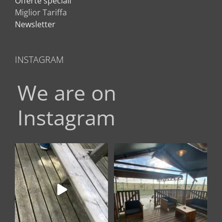
Offerte speciali
Miglior Tariffa
Newsletter
INSTAGRAM
We are on
Instagram
Quando il lusso incontra la
BOOK YOUR HOLIDAY GATEWAY
natura: benvenuti nel
...
AT TENUTA REGINA
...
17
0
11
0